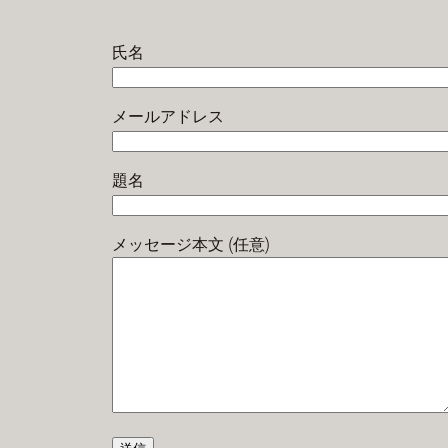
氏名
メールアドレス
題名
メッセージ本文 (任意)