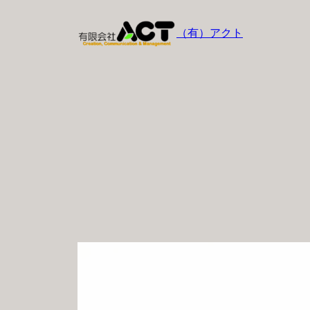
内
容
（有）アクト
を
ス
キ
ッ
プ